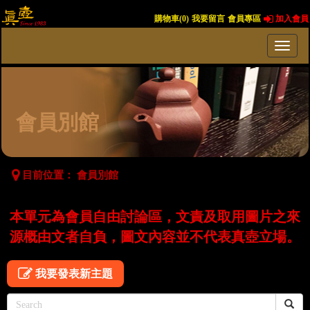
購物車(
0
)
我要留言
會員專區
加入會員
會員別館
目前位置：
會員別館
本單元為會員自由討論區，文責及取用圖片之來
源概由文者自負，圖文內容並不代表真壺立場。
我要發表新主題