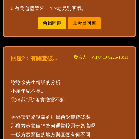
6.有問題儘管來，419老兄別客氣。
會員回應
非會員回應
發言人：VIP0419 0226-13:11
回覆2：有關驚破...
謝謝余先生精詳的分析
小弟年紀不長..
您稱我"兄"著實擔當不起
另外請問您說壺的結構會影響驚破率
那麼方壺驚破率為何通常較圓壺為高呢
一般方壺驚破的地方與圓壺有何不同