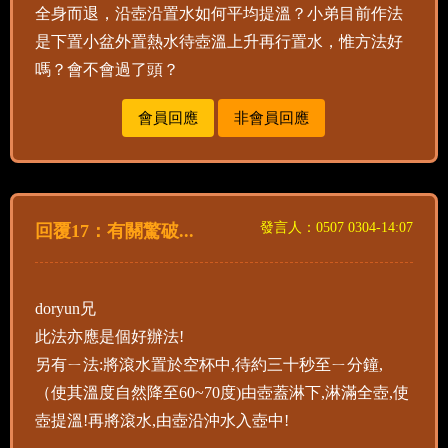
全身而退，沿壺沿置水如何平均提溫？小弟目前作法
是下置小盆外置熱水待壺溫上升再行置水，惟方法好
嗎？會不會過了頭？
會員回應
非會員回應
發言人：0507 0304-14:07
回覆17：有關驚破...
doryun兄
此法亦應是個好辦法!
另有ㄧ法:將滾水置於空杯中,待約三十秒至ㄧ分鐘,
（使其溫度自然降至60~70度)由壺蓋淋下,淋滿全壺,使
壺提溫!再將滾水,由壺沿沖水入壺中!