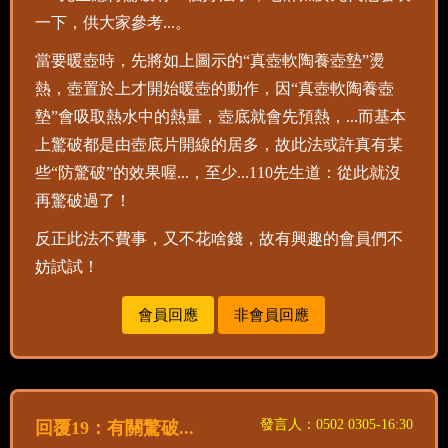
一下，供大家參考...。
當要暖壺時，先將如上圖示的“真壺軟陶養壺墊”燙
熱，壺置於上才開始暖壺的動作，因“真壺軟陶養壺
墊”會吸取熱水中的熱量，壺底就會先預熱，...而基本
上驚破都是由壺底片開線的居多，故此法或許真有某
些“防驚破”的效果喔...，至少...110先生道：從此就沒
再驚破過了！
反正此法不費事，又不花啥錢，故有興趣的會員們不
妨試試！
會員回應
非會員回應
發言人：0502 0305-16:30
回覆19：有關驚破...