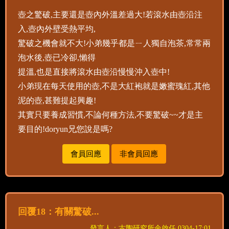
壺之驚破,主要還是壺內外溫差過大!若滾水由壺沿注
入,壺內外壁受熱平均,
驚破之機會就不大!小弟幾乎都是ㄧ人獨自泡茶,常常兩
泡水後,壺已冷卻,懶得
提溫,也是直接將滾水由壺沿慢慢沖入壺中!
小弟現在每天使用的壺,不是大紅袍就是嫩蜜瑰紅,其他
泥的壺,甚難提起興趣!
其實只要養成習慣,不論何種方法,不要驚破~~才是主
要目的!doryun兄您說是嗎?
會員回應
非會員回應
回覆18：有關驚破...
發言人：古陶研究所余啟任 0304-17:01