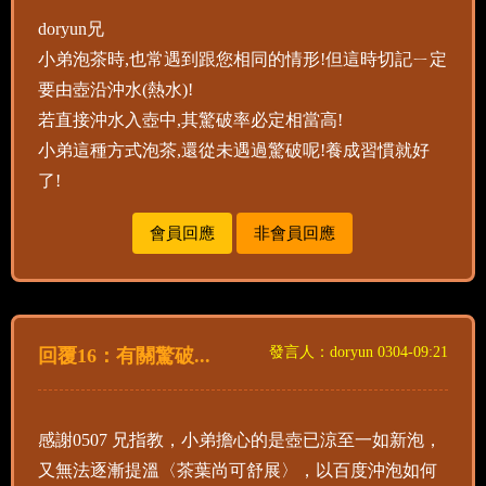
doryun兄
小弟泡茶時,也常遇到跟您相同的情形!但這時切記ㄧ定
要由壺沿沖水(熱水)!
若直接沖水入壺中,其驚破率必定相當高!
小弟這種方式泡茶,還從未遇過驚破呢!養成習慣就好
了!
會員回應
非會員回應
發言人：doryun 0304-09:21
回覆16：有關驚破...
感謝0507 兄指教，小弟擔心的是壺已涼至一如新泡，
又無法逐漸提溫〈茶葉尚可舒展〉，以百度沖泡如何