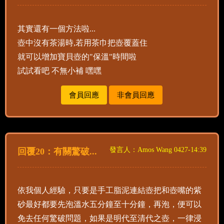
其實還有一個方法啦...
壺中沒有茶湯時,若用茶巾把壺覆蓋住
就可以增加寶貝壺的"保溫"時間啦
試試看吧 不無小補 嘿嘿
會員回應
非會員回應
發言人：Amos Wang 0427-14:39
回覆20：有關驚破...
依我個人經驗，只要是手工脂泥連結壺把和壺嘴的紫
砂最好都要先泡溫水五分鐘至十分鐘，再泡，便可以
免去任何驚破問題，如果是明代至清代之壺，一律浸