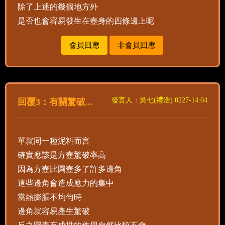
除了上述的幾個地方外
是否也會容易發生在壺身的四條邊上呢
會員回應
非會員回應
發言人：吳七(禮浩) 0227-14:04
回覆3：有關驚破...
單就同一種泥料而言
確實應該是方壺驚破率高
因為方壺比圓壺多了許多邊角
這些邊角會造成應力的集中
當熱膨脹不均勻時
邊角就容易產生驚破