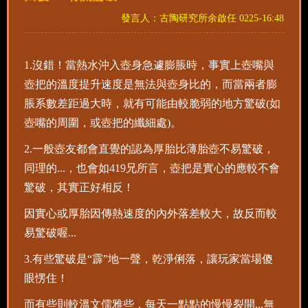
發言人：古陶研究所余啟任 0225-16:48
1.沒錯！當熱水沖入壺身急遽膨脹時，事實上壺嘴與
壺把的溫度提升速度是無法與壺身比的，而當兩者膨
脹系數差距過大時，就有可能由較脆弱的地方驚破(如
壺嘴的周圍，或壺把的纖細處)。
2.一般壺友都會直覺的認為厚胎比薄胎壺不易驚破，
同理的...，也會如419兄所言，壺把是實心的應較不會
驚破，其實正好相反！
因實心或厚胎因傳熱速度的內外落差較大，故反而較
易驚破喔...
3.有些驚破是“霹”地一聲，乾淨俐落，讓玩家當場傻
眼愣住！
而有些則較溫文儒雅些，每天一點點的慢慢裂開...無