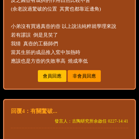
反之圓壺有成拱的作用自然比較不會
(余老說過驚破的位置 其實也都靠近邊角)
小弟沒有買過真壺的壺 以上說法純粹就學理來說
若有謬誤 倒是見笑了
我猜 真壺的工藝師們
當其生胚的成品推入窯中加熱時
應該也是方壺的失敗率高 燒成率低
會員回應
非會員回應
回覆4：有關驚破...
發言人：古陶研究所余啟任 0227-14:41