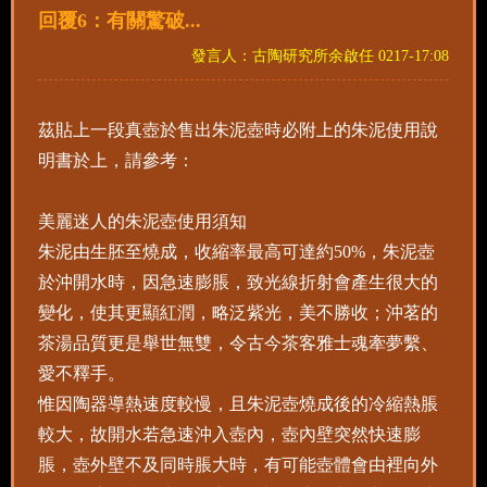
回覆6：有關驚破...
發言人：古陶研究所余啟任 0217-17:08
茲貼上一段真壺於售出朱泥壺時必附上的朱泥使用說
明書於上，請參考：
美麗迷人的朱泥壺使用須知
朱泥由生胚至燒成，收縮率最高可達約50%，朱泥壺
於沖開水時，因急速膨脹，致光線折射會產生很大的
變化，使其更顯紅潤，略泛紫光，美不勝收；沖茗的
茶湯品質更是舉世無雙，令古今茶客雅士魂牽夢繫、
愛不釋手。
惟因陶器導熱速度較慢，且朱泥壺燒成後的冷縮熱脹
較大，故開水若急速沖入壺內，壺內壁突然快速膨
脹，壺外壁不及同時脹大時，有可能壺體會由裡向外