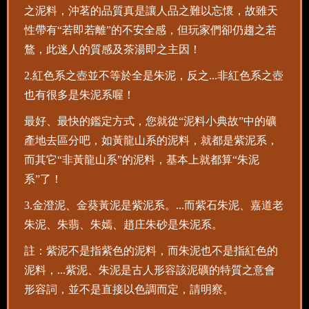
之泥料，沖茗的品質真是讓人品之難以忘懷，故雖天
性帶有“若即若離”的不安全感，但玩家們卻仍趨之若
鶩，此迷人的質感及茶湯即之主因！
2.紅色系之壺並不等於全是朱泥，反之...非紅色系之壺
也有很多是朱泥系喔！
最好、最快的鑑定方式，您就從“泥料小典故”中的礦
產地去區分吧，如黃龍山系的泥料，就都是紫泥系，
而其它“非黃龍山系”的泥料，基本上就都算“朱泥
系”了！
3.金澄泥、金葵黃泥是紫泥系。...而紫石朱泥、嘉道老
朱泥、朱翡、朱嫣、趙庄朱砂是朱泥系。
註：紫泥不是指紫色的泥料，而朱泥也不是指紅色的
泥料，...紫泥、朱泥是古人形容該泥礦的特質之意會
形容詞，並不是直接以色調而定，請明察。