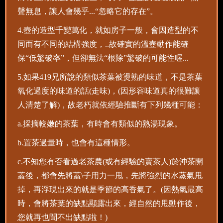
聲無息，讓人會幾乎...“忽略它的存在”。
4.壺的造型千變萬化，就如房子一般，會因造型的不
同而有不同的結構強度，..故確實的溫壺動作能確
保“低驚破率”，但卻無法“根除”驚破的可能性喔...
5.如果419兄所說的類似茶葉被燙熟的味道，不是茶葉
氧化過度的味道的話(走味)，(因形容味道真的很難讓
人清楚了解)，故老朽就依經驗推斷有下列幾種可能：
a.採摘較嫩的茶葉，有時會有類似的熟湯現象。
b.置茶過量時，也會有這種情形。
c.不知您有否看過老茶農(或有經驗的賣茶人)於沖茶開
蓋後，都會先將蓋\子用力一甩，先將強烈的水蒸氣甩
掉，再浮現出來的就是季節的高香氣了。(因熱氣最高
時，會將茶葉的缺點顯露出來，經自然的甩動作後，
您就再也聞不出缺點啦！)