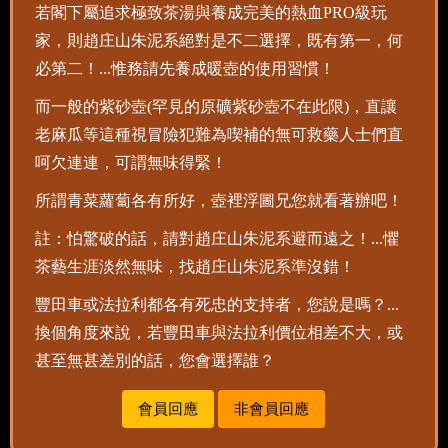
若閣下屬追求極致茶湯與養成完美的熱血PRO級玩
家，則趙庄山朱泥系絕對是不二選擇，既有第一，何
必第二！...惟務請先養成暖壺的使用習慣！
而一般的紫砂壺(罕見的原礦紫砂壺不在此限)，直讓
老麻瓜等這種視冒險犯難為喫補的無可救藥人士們直
呵欠連連，可謂無味得緊！
所謂青菜蘿蔔各有所好，壺裡浮圖兄您就看著辦吧！
註：怕驚破的話，請對趙庄山朱泥系避而遠之！...懼
茶藝生涯淡然無味，找趙庄山朱泥系準沒錯！
豐田車或法拉利都各有死忠的支持者，您說是嗎？...
換個角度來說，若豐田車與法拉利價位相差不大，或
甚至無甚差別的話，您會選擇誰？
會員回應
非會員回應