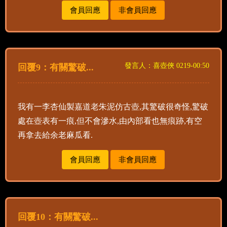
會員回應
非會員回應
發言人：喜壺俠 0219-00:50
回覆9：有關驚破...
我有一李杏仙製嘉道老朱泥仿古壺,其驚破很奇怪,驚破
處在壺表有一痕,但不會滲水,由內部看也無痕跡,有空
再拿去給余老麻瓜看.
會員回應
非會員回應
回覆10：有關驚破...