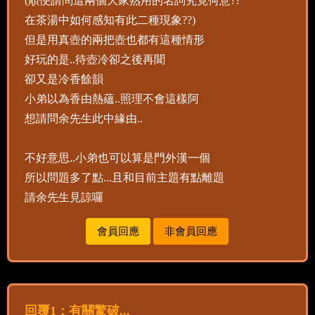
(順便請問這兩個大家熟用的名詞究竟何意??
在茶湯中如何感知有此二種現象??)
但是用真壺的兩把壺也都有這種情形
好玩的是..待壺冷卻之後再聞
卻又是冷香餘韻
小弟以為香由熱蘊..照理不會這樣阿
想請問余先生此中緣由..
不好意思..小弟也可以算是門外漢一個
所以問題多了點...且和目前主題有點離題
請余先生見諒囉
會員回應
非會員回應
回覆1：有關驚破...