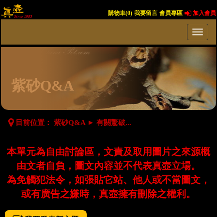
購物車(
0
)
我要留言
會員專區
加入會員
紫砂Q&A
目前位置：
紫砂Q&A
►
有關驚破...
本單元為自由討論區，文責及取用圖片之來源概
由文者自負，圖文內容並不代表真壺立場。
為免觸犯法令，如張貼它站、他人或不當圖文，
或有廣告之嫌時，真壺擁有刪除之權利。