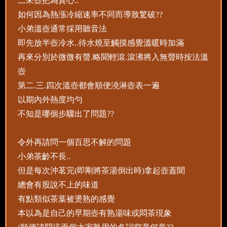
二來壺把為實心..
如何因為熱漲冷縮速率不同而導致驚破??
小弟溫壺通常採用聽音法
即先放半壺冷水..待水燒至觸摸感覺溫暖時加滿
再來分別於微微有聲.略聞輕滾.滾沸將入無聲時按法溫
壺
第二.三.四次溫壺都會順便澆淋壺表一遍
以期內外熱度均勻
不知是哪個步驟出了問題??
令外再請問一個百思不解的問題
小弟茶齡不長..
但是每次沖茗完(即剛將茶湯倒出時)拿起壺蓋聞
總會有股說不上的味道
有點類似茶葉被燙熟的感覺
本以為是自己的早期壺有熟湯味或悶茶現象