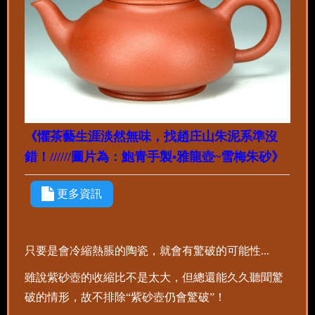
《懼茶藝生涯淡然無味，找趙庄山朱泥系準沒
錯！//////圖片為：鮑青手製•雅龍壺~雪梅朱砂》
更多資訊
只要是會冷縮熱脹的陶瓷，就會有驚破的可能性...
雖說紫砂壺的收縮比不是太大，但總還能久久聽聞驚
破的情形，故不排除“紫砂壺仍會驚破”！