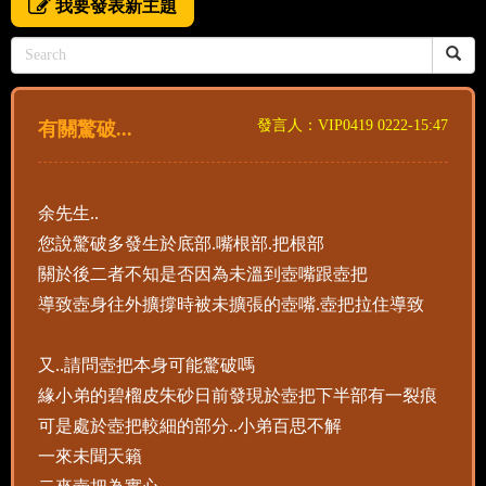
我要發表新主題
發言人：VIP0419 0222-15:47
有關驚破...
余先生..
您說驚破多發生於底部.嘴根部.把根部
關於後二者不知是否因為未溫到壺嘴跟壺把
導致壺身往外擴撐時被未擴張的壺嘴.壺把拉住導致
又..請問壺把本身可能驚破嗎
緣小弟的碧榴皮朱砂日前發現於壺把下半部有一裂痕
可是處於壺把較細的部分..小弟百思不解
一來未聞天籟