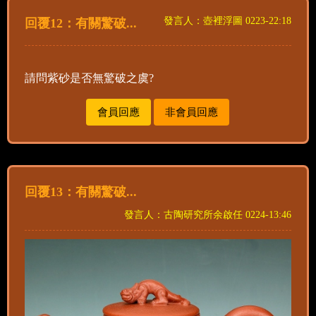
發言人：壺裡浮圖 0223-22:18
回覆12：有關驚破...
請問紫砂是否無驚破之虞?
會員回應
非會員回應
回覆13：有關驚破...
發言人：古陶研究所余啟任 0224-13:46