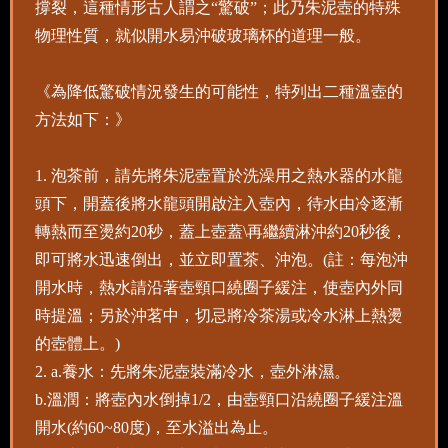
撐裂，這種情形古人謂之“驚破”；此乃朱泥壺的特殊
物理性質，就似開水易沖破玻璃杯的道理一般。
《為降低驚破情況發生的可能性，特列出二種溫壺的
方法如下：》
1. 泡茶前，請先將朱泥壺置於洗澡用之熱水器的水龍
頭下，開蓋後將水龍頭開啟注入壺內，待水由冷逐漸
轉熱而至燙約20秒，蓋上壺蓋\再繼續淋沖約20秒後，
即可將水迅速倒出，並立即置茶、沖泡。(註：每泡沖
開水時，熱水請沿著壺頸口繞圈子緩注，使壺內外同
時提溫；另於沖茗中，切忌將冷茶湯或冷水淋上熱燙
的壺體上。)
2. a.養水：先將朱泥壺裝滿冷水，壺外淋濕。
b.溫潤：將壺內水倒掉1/2，由壺頸口沿繞圈子緩注溫
開水(約60~80度)，至水溢出為止。