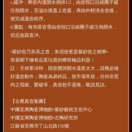
c.緩沖：將壺內溫開水倒掉1/2，由壺頸口沿繞圈子緩
注熱開水，至溢出後蓋上壺蓋，再由外輕澆全壺後，
便完成溫壺程序。
d.重點：每泡茶皆需由壺頸口沿繞圈子緩注熱開水，
切忌急躁直沖。
•紫砂壺乃茶具之首，朱泥壺更是紫砂壺之精華•
恭喜閣下擁有品茗玩賞的稀世極品利器！
註：天候寒冷時，因壺體與開水溫差太大，請務必做
好溫壺動作；陶瓷為易碎品，按市場常規，任何非窯
內之瑕疵、驚破等，真壺恕不退換，敬請見諒。
【古農真壺集團】
中國宜興陶瓷博物館•紫砂藝術文化中心
中國宜興陶瓷博物館•古陶研究所
江蘇省宜興市丁山北路150號