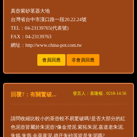
真壺紫砂茗器大地
台灣省台中市漢口路一段20.22.24號
TEL：04-23139765(代表號)
FAX：04-23139763
網址：http://www.china-pot.com.tw
會員回應
非會員回應
發言人：基隆楊.. 0218-14:56
回覆7：有關驚破...
請問收縮比較小的茶壺較不易驚破嗎?是否大部分的紅
色泥壺皆屬於朱泥壺?像金澄泥.紫拓朱泥.嘉道老朱泥.
朱嫣.朱翡.金葵黃泥.趙庄朱砂等皆是朱泥嗎?