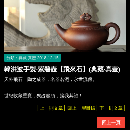
分類：典藏‧真壺
2018-12-15
韓洪波手製‧紫碧壺【飛來石】(典藏‧真壺)
天外飛石，陶之成器，名器名泥，永世流傳。
世紀收藏重寶，獨占鰲頭，捨我其誰！
│
上一則文章
│
回上一層目錄
│
下一則文章
│
回上一頁