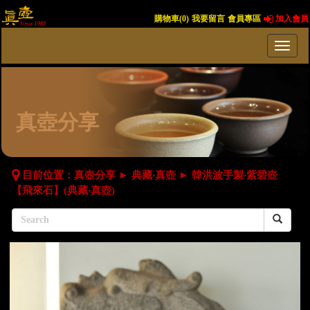
購物車(
0
)
我要留言
會員專區
加入會員
真壺分享
目前位置：
真壺分享
►
典藏‧真壺
►
韓洪波手製‧紫碧壺
【飛來石】(典藏‧真壺)