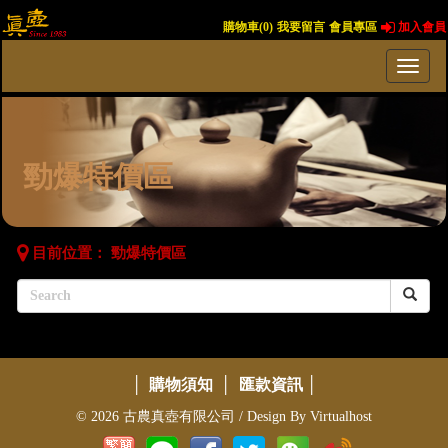
購物車(
0
)
我要留言
會員專區
加入會員
勁爆特價區
目前位置：
勁爆特價區
│
購物須知
│
匯款資訊
│
© 2026 古農真壺有限公司 / Design By
Virtualhost