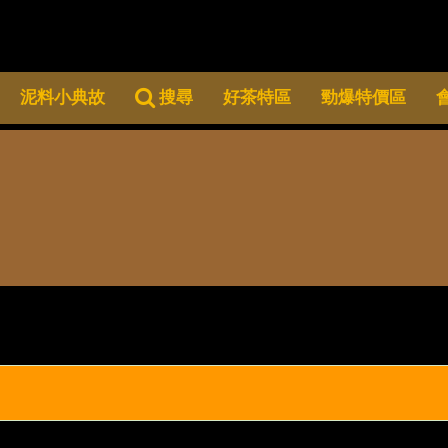
泥料小典故
搜尋
好茶特區
勁爆特價區