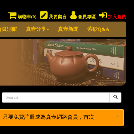
購物車(
0
)
我要留言
會員專區
加入會員
會員別館
真壺分享
真壺新聞
紫砂Q&A
×
只要免費註冊成為真壺網路會員，首次消費即可使用VI