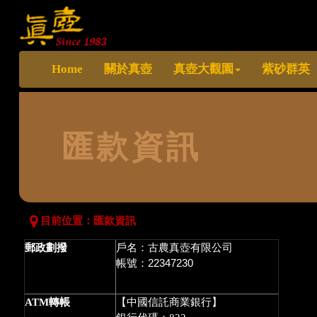
Home
關於真壺
真壺大觀園
紫砂群英
匯款資訊
目前位置：
匯款資訊
戶名：古農真壺有限公司
郵政劃撥
帳號：22347230
ATM轉帳
【中國信託商業銀行】