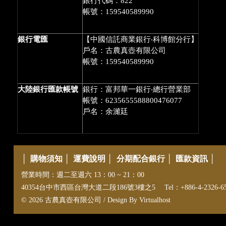
銀行代碼：822
帳號：159540589990
銀行電匯
【中國信託商業銀行‧科博館分行】
戶名：古農真壺有限公司
帳號：159540589990
大陸銀行匯款帳號
銀行：富邦華一銀行‧總行營業部
帳號：6235655588800476077
戶名：余濰廷
│
購物須知
│
運費說明
│
分期配合銀行
│
匯款資訊
│
營業時間：週二至週六 13：00 ~ 21：00
40354台中市西區台灣大道二段186號3樓之5 Tel：+886-4-2326-6558 E-
© 2026 古農真壺有限公司 / Design By
Virtualhost