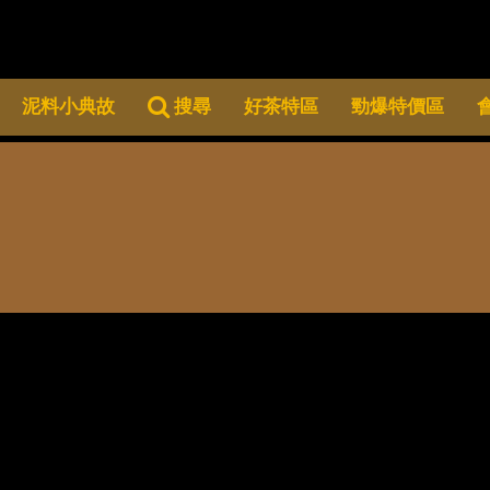
泥料小典故
搜尋
好茶特區
勁爆特價區