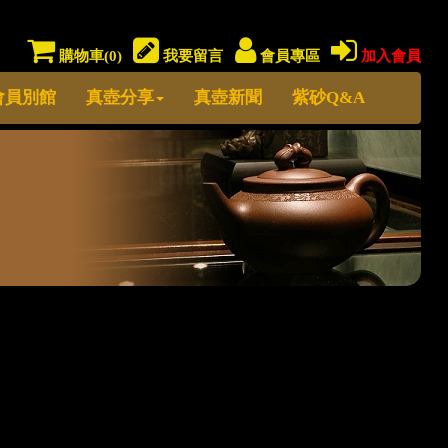
購物車(
0
)
我要留言
會員專區
加入會員
會員別館
真壺分享
真壺新聞
紫砂Q&A