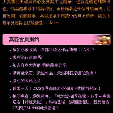
色、結晶飽和礦中結晶細密、金砂顯著之部位練製而成，泥
質勻潤、氣韻獨厚，為緞泥系中精英中的無上精華，段泥中
最罕見難得之頂級優選.......More
真壺會員別館
最新已蒙收藏，全部售罄之作品通知！PART 7
現在流行這個嗎?
加入真壺大家庭-我的藏壺分享
購買飛來石、天鐵作品，天鐵隕石原礦任您挑！
微小的天籟之音
僅限三天！2026春季高峰岩茶預購正式開放登記！
梅開寒夜，盞迎新春。「韓洪波‧四季茶盞・冬季～寒梅
迎春【特煉天鐵】」壓軸登場，滿額贈活動、新品發表
2/5(四)PM19:00同步登場！
●NG秒殺戰即將開打！70件NG作品‧以破盤價全數出