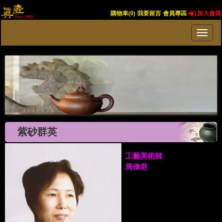
購物車(
0
)
我要留言
會員專區
加入會員
紫砂群英
工藝美術師
周偉君