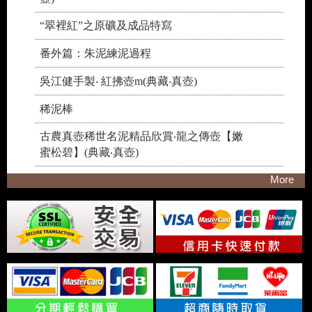
“翠裡紅”之原礦及成品特寫
番外篇：朱泥練泥過程
吳江健手製‧ 紅拂壺m(典藏‧真壺)
稀泥棒
古農真壺稀世名泥精品欣賞‧龍之傳壺【嫩
蜜松碧】(典藏‧真壺)
More