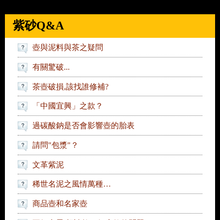
紫砂Q&A
壺與泥料與茶之疑問
有關驚破...
茶壺破損,該找誰修補?
「中國宜興」之款？
過碳酸鈉是否會影響壺的胎表
請問"包漿"？
文革紫泥
稀世名泥之風情萬種…
商品壺和名家壺
不好意思 想請教一個底款的問題