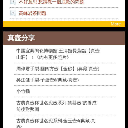
高峰岩茶問題
More
真壺分享
中國宜興陶瓷博物館‧王濤館長蒞臨【真壺
山莊】！《內有更多照片》
周偉君手製‧圓四方壺【金砂】(典藏‧真壺)
吳江健手製‧子盈壺d(典藏‧真壺)
小竹插
古農真壺稀世名泥壺系列‧笑嬰壺f的養成
前後對照圖
古農真壺稀世名泥系列‧金玉壺d(典藏‧真
壺)