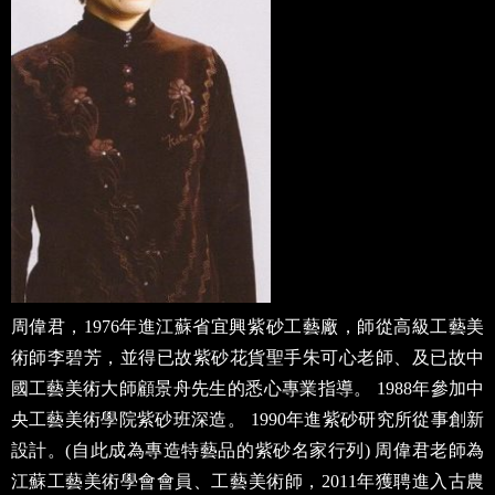
周偉君，1976年進江蘇省宜興紫砂工藝廠，師從高級工藝美
術師李碧芳，並得已故紫砂花貨聖手朱可心老師、及已故中
國工藝美術大師顧景舟先生的悉心專業指導。 1988年參加中
央工藝美術學院紫砂班深造。 1990年進紫砂研究所從事創新
設計。(自此成為專造特藝品的紫砂名家行列) 周偉君老師為
江蘇工藝美術學會會員、工藝美術師，2011年獲聘進入古農
真壺旗下中國宜興陶瓷博物館•古農陶藝研究所工藝美術師。