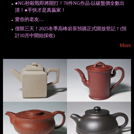
清！●手快才是真贏家！
愛壺的老友…
僅限三天！2025冬季高峰岩茶預購正式開放登記！(預
計10月中開始採收)
More