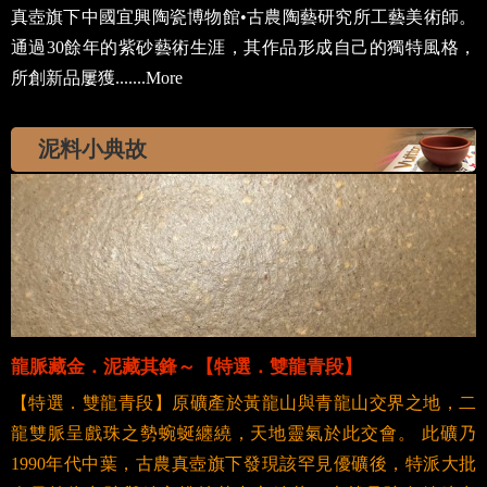
通過30餘年的紫砂藝術生涯，其作品形成自己的獨特風格，
所創新品屢獲.......More
泥料小典故
龍脈藏金．泥藏其鋒～【特選．雙龍青段】
【特選．雙龍青段】原礦產於黃龍山與青龍山交界之地，二
龍雙脈呈戲珠之勢蜿蜒纏繞，天地靈氣於此交會。 此礦乃
1990年代中葉，古農真壺旗下發現該罕見優礦後，特派大批
人員前往出礦與精心挑揀其中之精華，也就是礦色純粹出