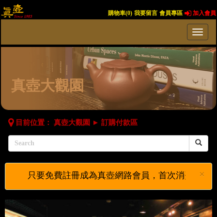
購物車(
0
)
我要留言
會員專區
加入會員
真壺大觀園
目前位置：
真壺大觀園
►
訂購付款區
×
只要免費註冊成為真壺網路會員，首次消費即可使