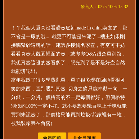
發言人：0275 1006-15:32
！？我個人還真沒看過壺底刻made in china英文的，那
不會是一廠的啦.....就更不可能是朱泥了...樓主如果剛
接觸紫砂這塊的話，建議多接觸名家壺，有空可不妨
看看真壺大觀園裡面的壺，或爬爬Q&A跟會員別館，
我想真壺這邊的壺看多了，眼光到了是不是好壺自然
就能辨認出。
當年我繳了很多學費亂買，買了很多現在回頭看很可
笑的東西，直到遇到真壺..切身之痛只能奉勸一句：一
分錢，一分貨。價格高的不一定每個都好，但價格特
別低的100%一定不好。就不要想要幾百塊上千塊就能
買到朱泥壺了，那價格只能買到垃圾(我家裡有一堆，
被我裝箱丟在角落)
會員回應
非會員回應