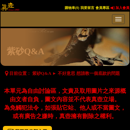
購物車(
0
)
我要留言
會員專區
加入會員
紫砂Q&A
目前位置：
紫砂Q&A
►
不好意思 想請教一個底款的問題
本單元為自由討論區，文責及取用圖片之來源概
由文者自負，圖文內容並不代表真壺立場。
為免觸犯法令，如張貼它站、他人或不當圖文，
或有廣告之嫌時，真壺擁有刪除之權利。