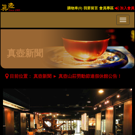
購物車(
0
)
我要留言
會員專區
加入會員
真壺新聞
目前位置：
真壺新聞
►
真壺山莊勞動節連假休館公告！