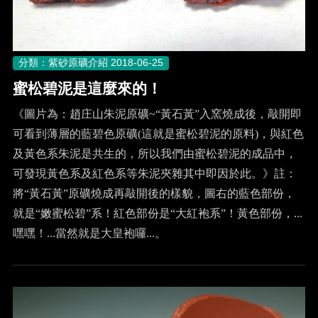
分類：紫砂原礦介紹
2018-06-25
蜜松碧泥是這麼來的！
《圖片為：趙庄山朱泥原礦~“黃石黃”入窯燒成後，敲開即
可看到薄層的藍碧色原礦(這就是蜜松碧泥的原料)，與紅色
及黃色系朱泥是共生的，所以我們由蜜松碧泥的成品中，
可發現黃色系及紅色系等朱泥夾雜其中即因於此。》註：
將“黃石黃”原礦燒成再敲開後的樣貌，圖右的藍色部份，
就是“嫩蜜松碧”系！紅色部份是“大紅袍系”！黃色部份，...
嘿嘿！...當然就是大皇袍囉...。