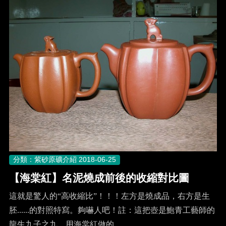
分類：紫砂原礦介紹
2018-06-25
【海棠紅】名泥燒成前後的收縮對比圖
這就是驚人的“高收縮比”！！！左方是燒成品，右方是生
胚......的對照特寫。夠嚇人吧！註：這把壺是鮑青工藝師的
龍生九子之九，用海棠紅做的。