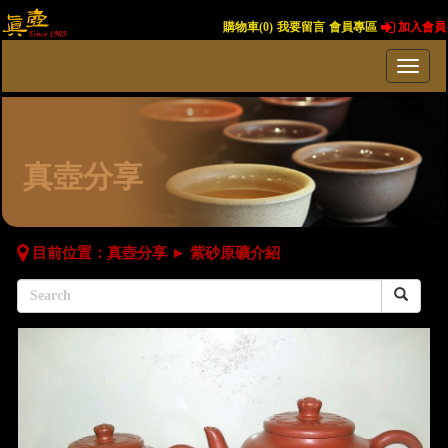
購物車(
0
)
我要留言
會員專區
加入會員
真壺分享
目前位置：
真壺分享
►
紫砂原礦介紹