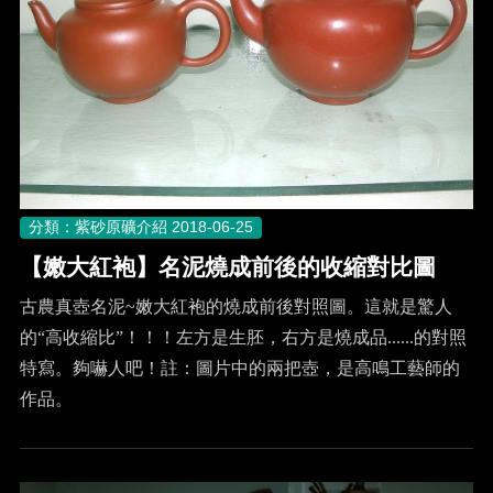
分類：紫砂原礦介紹
2018-06-25
【嫩大紅袍】名泥燒成前後的收縮對比圖
古農真壺名泥~嫩大紅袍的燒成前後對照圖。這就是驚人
的“高收縮比”！！！左方是生胚，右方是燒成品......的對照
特寫。夠嚇人吧！註：圖片中的兩把壺，是高鳴工藝師的
作品。