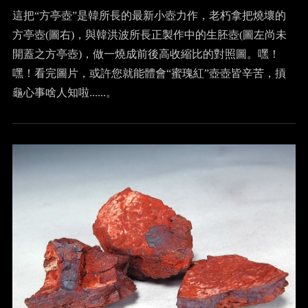
這把“方亭壺”是韓所長的最新小壺力作，老朽拿把燒壞的
方亭壺(圖右)，與韓洪波所長正製作中的生胚壺(圖左尚未
開蓋之方亭壺)，做一燒成前後高收縮比的對照圖。嘿！
嘿！看完圖片，或許您就能體會“蜜瑰紅”壺壺皆辛苦，摃
龜心事啥人知啦......。