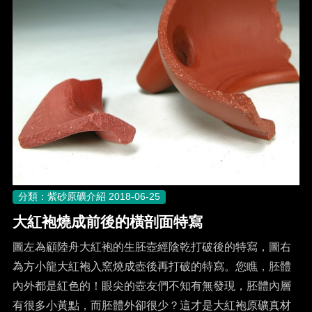
分類：紫砂原礦介紹
2018-06-25
大紅袍燒成前後的橫剖面特寫
圖左為顧陸舟大紅袍的生胚壺經陰乾打破後的特寫，圖右
為方小龍大紅袍入窯燒成壺後再打破的特寫。您瞧，胚體
內外都是紅色的！眼尖的壺友們不知有無發現，胚體內層
有很多小黃點，而胚體外卻很少？這才是大紅袍原礦真材